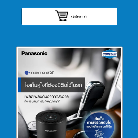
หยิบใส่ตระกร้า