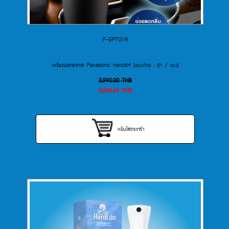
F-GPT01A
เครื่องฟอกอากาศ Panasonic nanoe™X (แบบถ้วย : ดำ / แดง)
3,990.00
THB
3,448.60
THB
หยิบใส่ตระกร้า