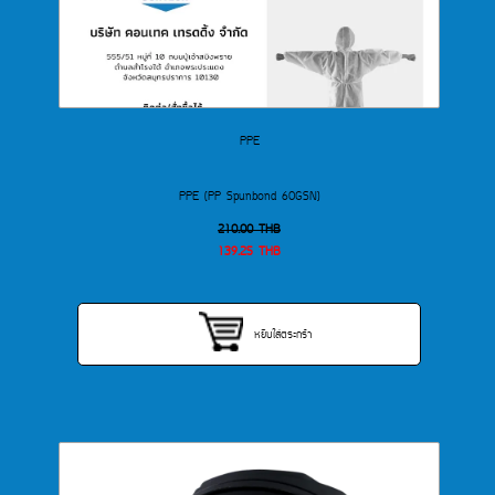
PPE
PPE (PP Spunbond 60GSN)
210.00
THB
139.25
THB
หยิบใส่ตระกร้า