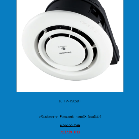
รุ่น FV-15CSD1
เครื่องฟอกอากาศ Panasonic nanoe™X (แบบฝังฝ้า)
8,290.00
THB
7,537.39
THB