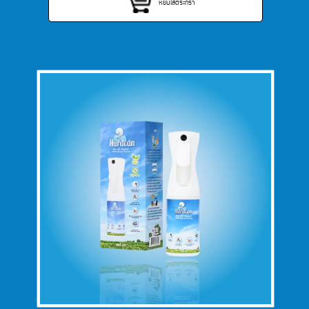
หยิบใส่ตระกร้า